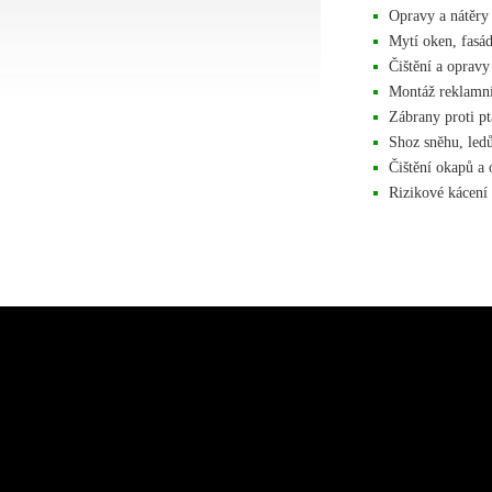
Opravy a nátěry
Mytí oken, fasád
Čištění a oprav
Montáž reklamní
Zábrany proti p
Shoz sněhu, led
Čištění okapů a
Rizikové kácení