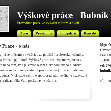
Výškové práce - Bubník
Provádíme práce ve výškách v Praze a okolí
O nás
Provádíme
Fotogalerie
Kontakt
Mgr. O
 Praze - o nás
Chvatěr
jící se prácemi ve výškách za použití horolezecké techniky.
Praha 8
na Praha a její okolí. Výškové práce realizujeme zejména v
18100
ch nebo tam, kde je stavba lešení z ekonomického hlediska
tel. 77
me se na ochranné systémy proti ptactvu (síťování balkónů,
bubni
olubům). V případě zájmu o spolupráci nás neváhejte nezávazně
a realizaci díla Vám poskytneme zdarma.
IČ: 87