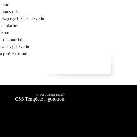
 fasád
, konstrukcí
y okapových žlabů a svodů
ch plachet
tákům
ů, rampouchů
 okapových svodů
 a prořez stromů
© 2011 Ondřej Bubník
CSS Template
gorotron
by
.