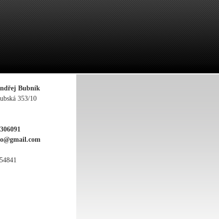
ndřej Bubník
ubská 353/10
6306091
ko@gmail.com
054841