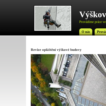
Výškov
Provádíme práce ve
O nás
Prová
Revize opláštění výškové budovy