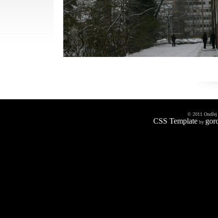
© 2011 Ondřej
CSS Template
gor
by