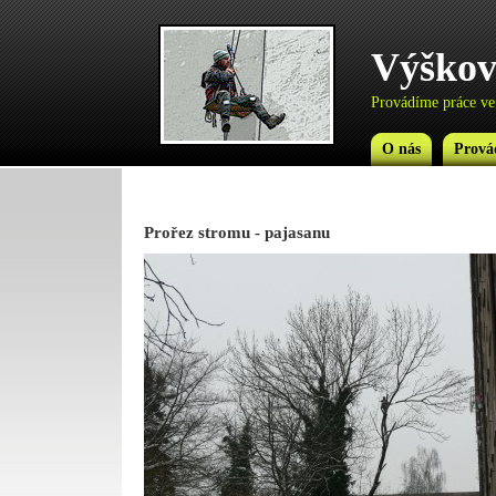
Výškov
Provádíme práce ve
O nás
Prová
Prořez stromu - pajasanu